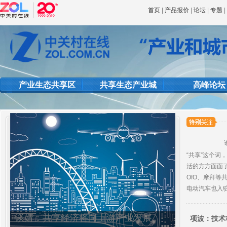
首页
|
产品报价
|
论坛
|
专题
产业生态共享区
共享生态产业城
高峰论坛
“共享”这个
活的方方面面
OfO、摩拜等
电动汽车也入
谈婧：共享经济将向上游产业发展
项波：技术