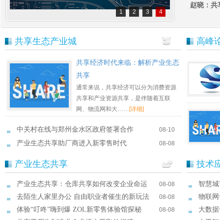
赵晓：共享
1
2
3
4
共享生态产业城
高峰
共享经济时代来临：解析产业生态
共享
通常来说，共享经济可以分为消费资源
共享和产业资源共享，是伴随着互联
网、物流网和大
……
[详细]
中关村在线与郑州金水区政府签署合作
08-10
产业生态共享助厂商进入新零售时代
08-08
产业生态共享
技术
产业生态共享：仓库共享如何改变企业命运
智慧城
08-08
去陌生人家里办公 自由职业者催生的新玩法
物联网
08-08
体验“叮咚”嗨到爆 ZOL新零售体验馆探秘
大数据
08-08