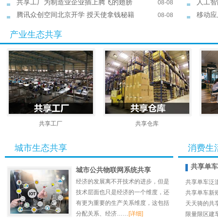
共享工厂为制造业企业插上腾飞的翅膀
人工智
08-08
腾讯众创空间北京开学 授天使拿钱秘籍
移动应
08-08
产业生态共享
共享工厂
共享仓库
城市生态共享
消费生
共享单车
城市公共物联网系统共享
经济的发展离不开技术的进步，但是
共享单车泛
技术层面也只是经济的一个维度，还
共享单车新
有更为重要的生产关系维度，这包括
天天骑的共
分配关系、经济
……
[详细]
限量限区建