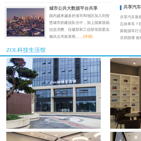
共享汽车
城市公共大数据平台共享
国内越来越多的省市和地区加入到智
共享汽车新
慧城市的建设队伍中，加上国家鼓励
忘掉单车？E
信息消费、住建部和工信部等部委实
新能源车行
施试点等政策推
……
[详细]
京郊踏青 
ZOL科技生活馆