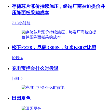
存储芯片涨价持续施压，终端厂商被迫提价并
压降面板采购成本
7
13小时前
松下FZ28，尼康D300S，红米K80对比照
论坛
4
充电宝押金什么时候退
问答
5
田园夏色