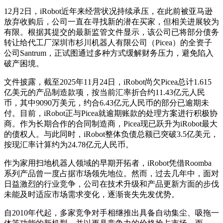
12月2日，iRobot近年来经营状况持续承压，在此前被亚马逊
放弃收购后，公司一直在寻找新的潜在买家，但相关进展较为
有限。根据其提交的最新监管文件显示，该公司已将部分债务
转让给代工厂深圳市杉川机器人有限公司（Picea）的全资子
公司Santrum，正试图通过多种方式缓解财务压力，避免陷入
破产困境。
文件披露，截至2025年11月24日，iRobot尚欠Picea总计1.615
亿美元的产品制造款项，按当前汇率折合约11.43亿元人民
币，其中9090万美元，约合6.43亿元人民币的部分已逾期未
付。目前，iRobot正与Picea就逾期账款的处理方案进行积极协
商。作为长期合作的合同制造商，Picea现已跃升为iRobot最大
的债权人。与此同时，iRobot整体负债总额已突破3.5亿美元，
按现汇率计算约为24.78亿元人民币。
作为家用扫地机器人领域的早期开拓者，iRobot凭借Roomba
系列产品曾一度占据市场领先地位。然而，过去几年中，面对
日益激烈的行业竞争，公司在技术升级和产品更新方面的步伐
未能及时适应市场需求变化，逐渐丧失先发优势。
自2010年代起，多家竞争对手相继推出具备自动集尘、吸拖一