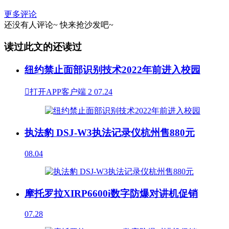
更多评论
还没有人评论~
快来
抢沙发
吧~
读过此文的还读过
纽约禁止面部识别技术2022年前进入校园

打开APP客户端
2
07.24
执法豹 DSJ-W3执法记录仪杭州售880元
08.04
摩托罗拉XIRP6600i数字防爆对讲机促销
07.28