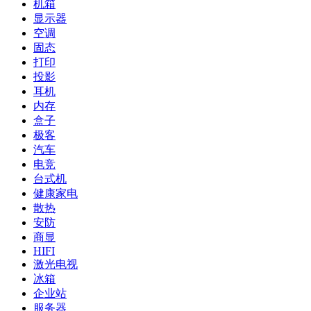
机箱
显示器
空调
固态
打印
投影
耳机
内存
盒子
极客
汽车
电竞
台式机
健康家电
散热
安防
商显
HIFI
激光电视
冰箱
企业站
服务器