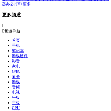
器
办公打印
更多
更多频道


频道导航
首页
手机
笔记本
游戏硬件
影音
家电
键鼠
显卡
游戏
音频
电视
平板
主板
CPU