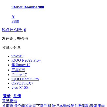
iRobot Roomba 980
￥
3999
说点什么吧~
0
发评论，赚金豆
收藏
0
分享
vivos19
iQOO Neo9S Pro+
华为nova12
三星S25
iPhone 17
iQOO Neo9S Pro
OPPOFindX7
vivo X100s
登录
|
注册
意见反馈
首页
查报价
问答
论坛
下载
手机
笔记本
游戏硬件
数码影音
家用电